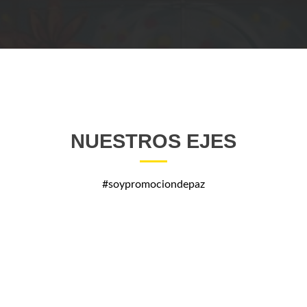
NUESTROS EJES
#soypromociondepaz