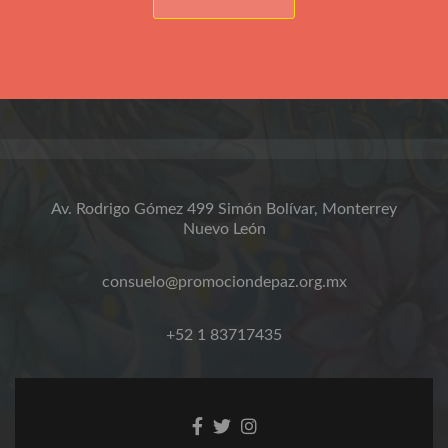
Av. Rodrigo Gómez 499 Simón Bolívar, Monterrey
Nuevo León
consuelo@promociondepaz.org.mx
+52 1 83717435
Facebook
Twitter
Instagram
link
link
link